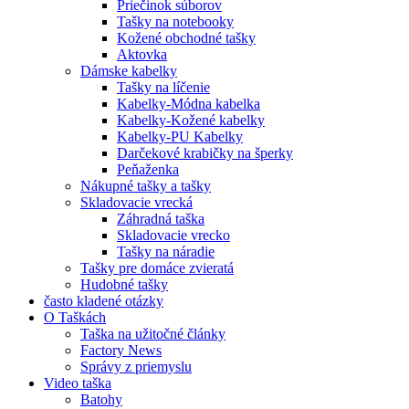
Priečinok súborov
Tašky na notebooky
Kožené obchodné tašky
Aktovka
Dámske kabelky
Tašky na líčenie
Kabelky-Módna kabelka
Kabelky-Kožené kabelky
Kabelky-PU Kabelky
Darčekové krabičky na šperky
Peňaženka
Nákupné tašky a tašky
Skladovacie vrecká
Záhradná taška
Skladovacie vrecko
Tašky na náradie
Tašky pre domáce zvieratá
Hudobné tašky
často kladené otázky
O Taškách
Taška na užitočné články
Factory News
Správy z priemyslu
Video taška
Batohy