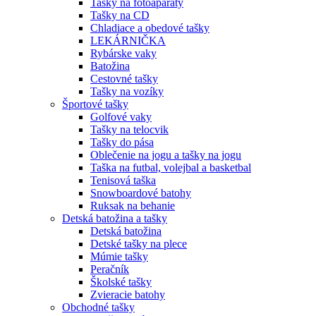
Tašky na fotoaparáty
Tašky na CD
Chladiace a obedové tašky
LEKÁRNIČKA
Rybárske vaky
Batožina
Cestovné tašky
Tašky na vozíky
Športové tašky
Golfové vaky
Tašky na telocvik
Tašky do pása
Oblečenie na jogu a tašky na jogu
Taška na futbal, volejbal a basketbal
Tenisová taška
Snowboardové batohy
Ruksak na behanie
Detská batožina a tašky
Detská batožina
Detské tašky na plece
Múmie tašky
Peračník
Školské tašky
Zvieracie batohy
Obchodné tašky