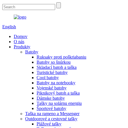
English
Domov
O nás
Produkty
Batohy
Ruksaky proti poškriabaniu
Batohy so šnúrkou
Skladací batoh a taška
Turistické batohy
Cool batohy
Batohy na notebooky
Vojenské batohy
Piknikový batoh a taška
Dámske batohy
Tašky na solárnu energiu
Športové batohy
Taška na rameno a Messenger
Outdoorové a cestovné tašky
Plážové tašky