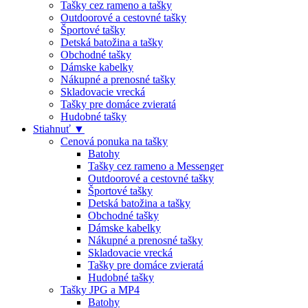
Tašky cez rameno a tašky
Outdoorové a cestovné tašky
Športové tašky
Detská batožina a tašky
Obchodné tašky
Dámske kabelky
Nákupné a prenosné tašky
Skladovacie vrecká
Tašky pre domáce zvieratá
Hudobné tašky
Stiahnuť ▼
Cenová ponuka na tašky
Batohy
Tašky cez rameno a Messenger
Outdoorové a cestovné tašky
Športové tašky
Detská batožina a tašky
Obchodné tašky
Dámske kabelky
Nákupné a prenosné tašky
Skladovacie vrecká
Tašky pre domáce zvieratá
Hudobné tašky
Tašky JPG a MP4
Batohy