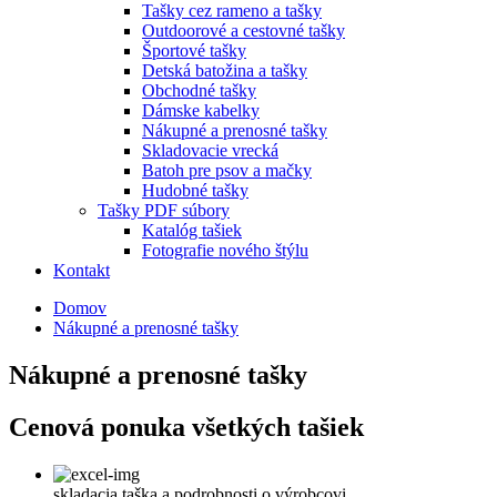
Tašky cez rameno a tašky
Outdoorové a cestovné tašky
Športové tašky
Detská batožina a tašky
Obchodné tašky
Dámske kabelky
Nákupné a prenosné tašky
Skladovacie vrecká
Batoh pre psov a mačky
Hudobné tašky
Tašky PDF súbory
Katalóg tašiek
Fotografie nového štýlu
Kontakt
Domov
Nákupné a prenosné tašky
Nákupné a prenosné tašky
Cenová ponuka všetkých tašiek
skladacia taška a podrobnosti o výrobcovi