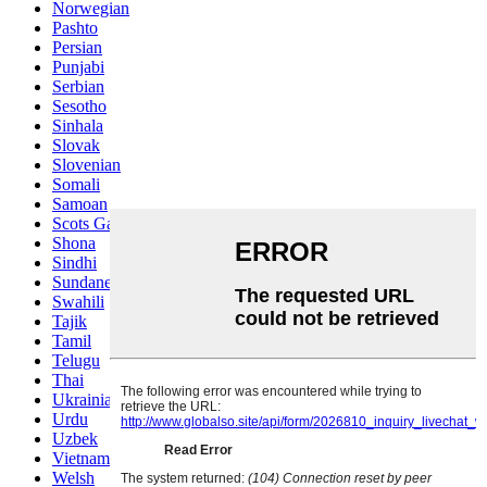
Norwegian
Pashto
Persian
Punjabi
Serbian
Sesotho
Sinhala
Slovak
Slovenian
Somali
Samoan
Scots Gaelic
Shona
Sindhi
Sundanese
Swahili
Tajik
Tamil
Telugu
Thai
Ukrainian
Urdu
Uzbek
Vietnamese
Welsh