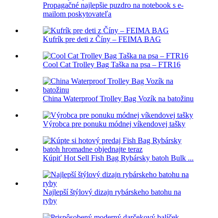
Propagačné najlepšie puzdro na notebook s e-
mailom poskytovateľa
Kufrík pre deti z Číny – FEIMA BAG
Cool Cat Trolley Bag Taška na psa – FTR16
China Waterproof Trolley Bag Vozík na batožinu
Výrobca pre ponuku módnej víkendovej tašky
Kúpiť Hot Sell Fish Bag Rybársky batoh Bulk ...
Najlepší štýlový dizajn rybárskeho batohu na
ryby