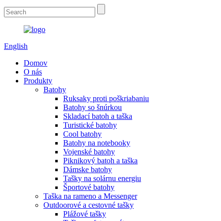
English
Domov
O nás
Produkty
Batohy
Ruksaky proti poškriabaniu
Batohy so šnúrkou
Skladací batoh a taška
Turistické batohy
Cool batohy
Batohy na notebooky
Vojenské batohy
Piknikový batoh a taška
Dámske batohy
Tašky na solárnu energiu
Športové batohy
Taška na rameno a Messenger
Outdoorové a cestovné tašky
Plážové tašky