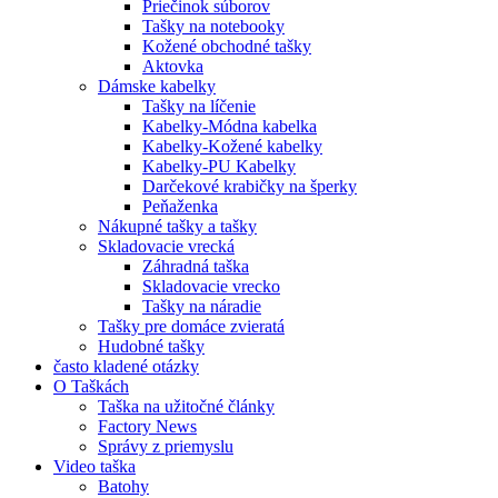
Priečinok súborov
Tašky na notebooky
Kožené obchodné tašky
Aktovka
Dámske kabelky
Tašky na líčenie
Kabelky-Módna kabelka
Kabelky-Kožené kabelky
Kabelky-PU Kabelky
Darčekové krabičky na šperky
Peňaženka
Nákupné tašky a tašky
Skladovacie vrecká
Záhradná taška
Skladovacie vrecko
Tašky na náradie
Tašky pre domáce zvieratá
Hudobné tašky
často kladené otázky
O Taškách
Taška na užitočné články
Factory News
Správy z priemyslu
Video taška
Batohy