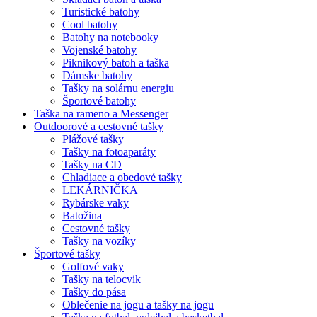
Turistické batohy
Cool batohy
Batohy na notebooky
Vojenské batohy
Piknikový batoh a taška
Dámske batohy
Tašky na solárnu energiu
Športové batohy
Taška na rameno a Messenger
Outdoorové a cestovné tašky
Plážové tašky
Tašky na fotoaparáty
Tašky na CD
Chladiace a obedové tašky
LEKÁRNIČKA
Rybárske vaky
Batožina
Cestovné tašky
Tašky na vozíky
Športové tašky
Golfové vaky
Tašky na telocvik
Tašky do pása
Oblečenie na jogu a tašky na jogu