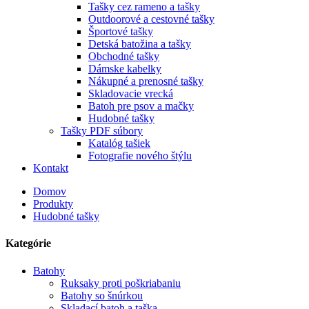
Tašky cez rameno a tašky
Outdoorové a cestovné tašky
Športové tašky
Detská batožina a tašky
Obchodné tašky
Dámske kabelky
Nákupné a prenosné tašky
Skladovacie vrecká
Batoh pre psov a mačky
Hudobné tašky
Tašky PDF súbory
Katalóg tašiek
Fotografie nového štýlu
Kontakt
Domov
Produkty
Hudobné tašky
Kategórie
Batohy
Ruksaky proti poškriabaniu
Batohy so šnúrkou
Skladací batoh a taška