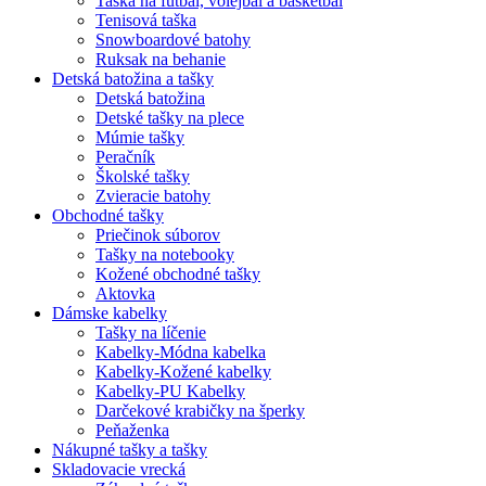
Taška na futbal, volejbal a basketbal
Tenisová taška
Snowboardové batohy
Ruksak na behanie
Detská batožina a tašky
Detská batožina
Detské tašky na plece
Múmie tašky
Peračník
Školské tašky
Zvieracie batohy
Obchodné tašky
Priečinok súborov
Tašky na notebooky
Kožené obchodné tašky
Aktovka
Dámske kabelky
Tašky na líčenie
Kabelky-Módna kabelka
Kabelky-Kožené kabelky
Kabelky-PU Kabelky
Darčekové krabičky na šperky
Peňaženka
Nákupné tašky a tašky
Skladovacie vrecká