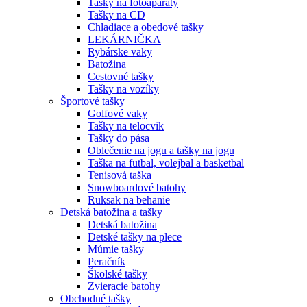
Tašky na fotoaparáty
Tašky na CD
Chladiace a obedové tašky
LEKÁRNIČKA
Rybárske vaky
Batožina
Cestovné tašky
Tašky na vozíky
Športové tašky
Golfové vaky
Tašky na telocvik
Tašky do pása
Oblečenie na jogu a tašky na jogu
Taška na futbal, volejbal a basketbal
Tenisová taška
Snowboardové batohy
Ruksak na behanie
Detská batožina a tašky
Detská batožina
Detské tašky na plece
Múmie tašky
Peračník
Školské tašky
Zvieracie batohy
Obchodné tašky