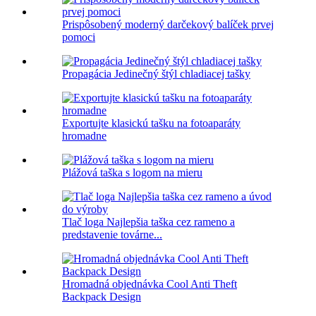
Prispôsobený moderný darčekový balíček prvej
pomoci
Propagácia Jedinečný štýl chladiacej tašky
Exportujte klasickú tašku na fotoaparáty
hromadne
Plážová taška s logom na mieru
Tlač loga Najlepšia taška cez rameno a
predstavenie továrne...
Hromadná objednávka Cool Anti Theft
Backpack Design