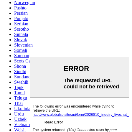
Norwegian
Pashto
Persian
Punjabi
Serbian
Sesotho
Sinhala
Slovak
Slovenian
Somali
Samoan
Scots Gaelic
Shona
Sindhi
Sundanese
Swahili
Tajik
Tamil
Telugu
Thai
Ukrainian
Urdu
Uzbek
Vietnamese
Welsh