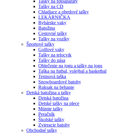
Tašky na fotoaparáty
Tašky na CD
Chladiace a obedové tašky
LEKÁRNIČKA
Rybárske vaky
Batožina
Cestovné tašky
Tašky na vozíky
Športové tašky
Golfové vaky
Tašky na telocvik
Tašky do pása
Oblečenie na jogu a tašky na jogu
Taška na futbal, volejbal a basketbal
Tenisová taška
Snowboardové batohy
Ruksak na behanie
Detská batožina a tašky
Detská batožina
Detské tašky na plece
Múmie tašky
Peračník
Školské tašky
Zvieracie batohy
Obchodné tašky