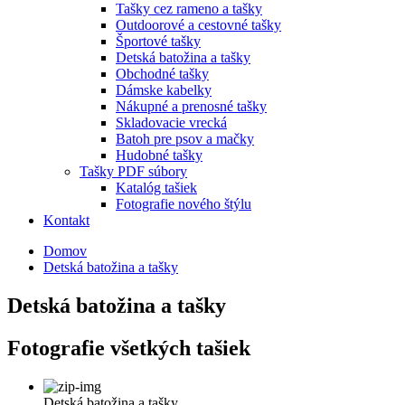
Tašky cez rameno a tašky
Outdoorové a cestovné tašky
Športové tašky
Detská batožina a tašky
Obchodné tašky
Dámske kabelky
Nákupné a prenosné tašky
Skladovacie vrecká
Batoh pre psov a mačky
Hudobné tašky
Tašky PDF súbory
Katalóg tašiek
Fotografie nového štýlu
Kontakt
Domov
Detská batožina a tašky
Detská batožina a tašky
Fotografie všetkých tašiek
Detská batožina a tašky