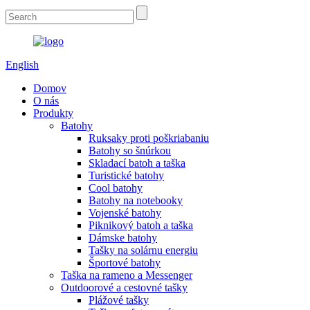
English
Domov
O nás
Produkty
Batohy
Ruksaky proti poškriabaniu
Batohy so šnúrkou
Skladací batoh a taška
Turistické batohy
Cool batohy
Batohy na notebooky
Vojenské batohy
Piknikový batoh a taška
Dámske batohy
Tašky na solárnu energiu
Športové batohy
Taška na rameno a Messenger
Outdoorové a cestovné tašky
Plážové tašky