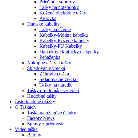
Priečinok súborov
Tašky na notebooky
Kožené obchodné tašky
Aktovka
Dámske kabelky
Tašky na líčenie
Kabelky-Módna kabelka
Kabelky-Kožené kabelky
Kabelky-PU Kabelky
Darčekové krabičky na šperky
Peňaženka
Nákupné tašky a tašky
Skladovacie vrecká
Záhradná taška
Skladovacie vrecko
Tašky na náradie
Tašky pre domáce zvieratá
Hudobné tašky
často kladené otázky
O Taškách
Taška na užitočné články
Factory News
Správy z priemyslu
Video taška
Batohy