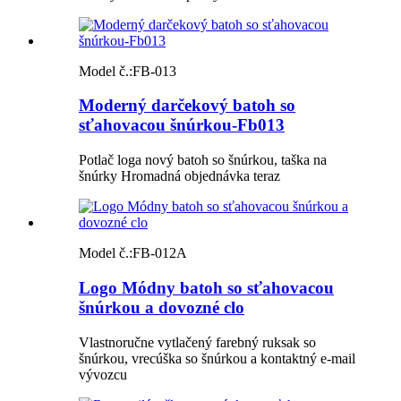
Model č.:
FB-013
Moderný darčekový batoh so
sťahovacou šnúrkou-Fb013
Potlač loga nový batoh so šnúrkou, taška na
šnúrky Hromadná objednávka teraz
Model č.:
FB-012A
Logo Módny batoh so sťahovacou
šnúrkou a dovozné clo
Vlastnoručne vytlačený farebný ruksak so
šnúrkou, vrecúška so šnúrkou a kontaktný e-mail
vývozcu