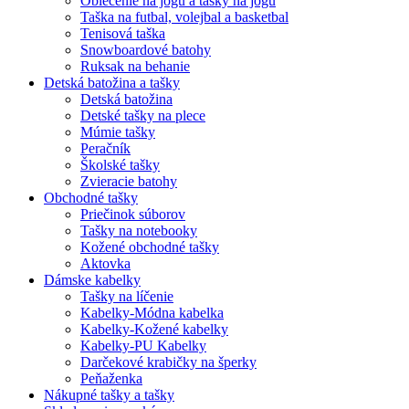
Oblečenie na jogu a tašky na jogu
Taška na futbal, volejbal a basketbal
Tenisová taška
Snowboardové batohy
Ruksak na behanie
Detská batožina a tašky
Detská batožina
Detské tašky na plece
Múmie tašky
Peračník
Školské tašky
Zvieracie batohy
Obchodné tašky
Priečinok súborov
Tašky na notebooky
Kožené obchodné tašky
Aktovka
Dámske kabelky
Tašky na líčenie
Kabelky-Módna kabelka
Kabelky-Kožené kabelky
Kabelky-PU Kabelky
Darčekové krabičky na šperky
Peňaženka
Nákupné tašky a tašky