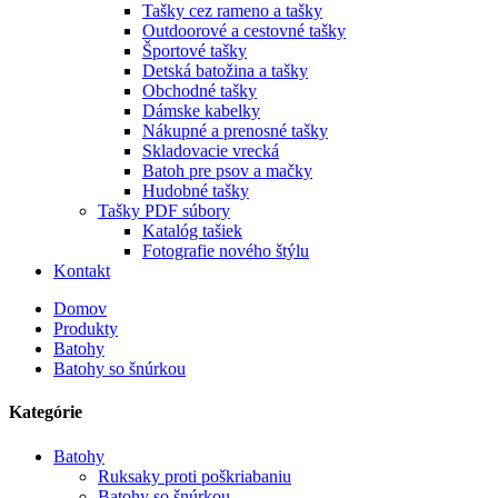
Tašky cez rameno a tašky
Outdoorové a cestovné tašky
Športové tašky
Detská batožina a tašky
Obchodné tašky
Dámske kabelky
Nákupné a prenosné tašky
Skladovacie vrecká
Batoh pre psov a mačky
Hudobné tašky
Tašky PDF súbory
Katalóg tašiek
Fotografie nového štýlu
Kontakt
Domov
Produkty
Batohy
Batohy so šnúrkou
Kategórie
Batohy
Ruksaky proti poškriabaniu
Batohy so šnúrkou