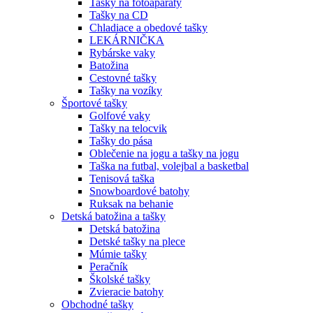
Tašky na fotoaparáty
Tašky na CD
Chladiace a obedové tašky
LEKÁRNIČKA
Rybárske vaky
Batožina
Cestovné tašky
Tašky na vozíky
Športové tašky
Golfové vaky
Tašky na telocvik
Tašky do pása
Oblečenie na jogu a tašky na jogu
Taška na futbal, volejbal a basketbal
Tenisová taška
Snowboardové batohy
Ruksak na behanie
Detská batožina a tašky
Detská batožina
Detské tašky na plece
Múmie tašky
Peračník
Školské tašky
Zvieracie batohy
Obchodné tašky