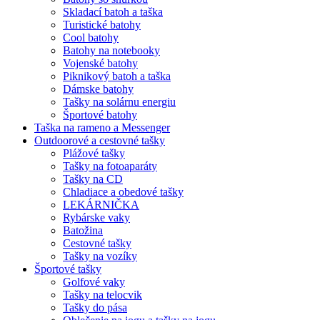
Skladací batoh a taška
Turistické batohy
Cool batohy
Batohy na notebooky
Vojenské batohy
Piknikový batoh a taška
Dámske batohy
Tašky na solárnu energiu
Športové batohy
Taška na rameno a Messenger
Outdoorové a cestovné tašky
Plážové tašky
Tašky na fotoaparáty
Tašky na CD
Chladiace a obedové tašky
LEKÁRNIČKA
Rybárske vaky
Batožina
Cestovné tašky
Tašky na vozíky
Športové tašky
Golfové vaky
Tašky na telocvik
Tašky do pása