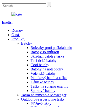
English
Domov
O nás
Produkty
Batohy
Ruksaky proti poškriabaniu
Batohy so šnúrkou
Skladací batoh a taška
Turistické batohy
Cool batohy
Batohy na notebooky
Vojenské batohy
Piknikový batoh a taška
Dámske batohy
Tašky na solárnu energiu
Športové batohy
Taška na rameno a Messenger
Outdoorové a cestovné tašky
Plážové tašky