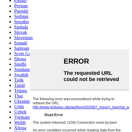
Pashto
Persian
Punjabi
Serbian
Sesotho
Sinhala
Slovak
Slovenian
Somali
Samoan
Scots Gaelic
Shona
Sindhi
Sundanese
Swahili
Tajik
Tamil
Telugu
Thai
Ukrainian
Urdu
Uzbek
Vietnamese
Welsh
Xhosa