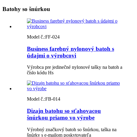
Batohy so šnúrkou
Model č.:
FF-024
Business farebný nylonový batoh s
údajmi o výrobcovi
Výrobca pre jedinečné nylonové tašky na batoh a
číslo kódu Hs
Model č.:
FB-014
Dizajn batohu so sťahovacou
šnúrkou priamo vo výrobe
Výrobný značkový batoh so šnúrkou, taška na
šnúrky s e-mailom poskytovateľa