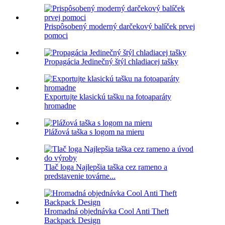
Prispôsobený moderný darčekový balíček prvej
pomoci
Propagácia Jedinečný štýl chladiacej tašky
Exportujte klasickú tašku na fotoaparáty
hromadne
Plážová taška s logom na mieru
Tlač loga Najlepšia taška cez rameno a
predstavenie továrne...
Hromadná objednávka Cool Anti Theft
Backpack Design