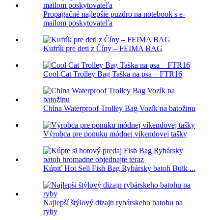
Propagačné najlepšie puzdro na notebook s e-
mailom poskytovateľa
Kufrík pre deti z Číny – FEIMA BAG
Cool Cat Trolley Bag Taška na psa – FTR16
China Waterproof Trolley Bag Vozík na batožinu
Výrobca pre ponuku módnej víkendovej tašky
Kúpiť Hot Sell Fish Bag Rybársky batoh Bulk ...
Najlepší štýlový dizajn rybárskeho batohu na
ryby