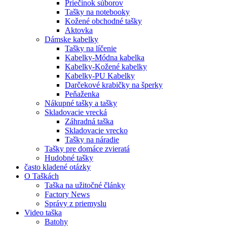
Priečinok súborov
Tašky na notebooky
Kožené obchodné tašky
Aktovka
Dámske kabelky
Tašky na líčenie
Kabelky-Módna kabelka
Kabelky-Kožené kabelky
Kabelky-PU Kabelky
Darčekové krabičky na šperky
Peňaženka
Nákupné tašky a tašky
Skladovacie vrecká
Záhradná taška
Skladovacie vrecko
Tašky na náradie
Tašky pre domáce zvieratá
Hudobné tašky
často kladené otázky
O Taškách
Taška na užitočné články
Factory News
Správy z priemyslu
Video taška
Batohy